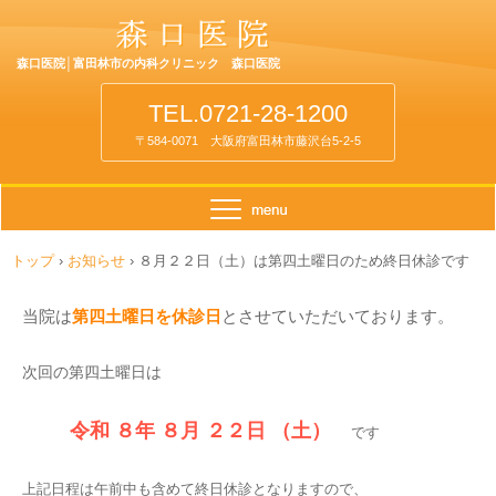
森口医院│富田林市の内科クリニック 森口医院
TEL.0721-28-1200
〒584-0071 大阪府富田林市藤沢台5-2-5
トップ
›
お知らせ
›
８月２２日（土）は第四土曜日のため終日休診です
当院は
第四土曜日を休診日
とさせていただいております。
次回の第四土曜日は
令和 ８
年 ８
月 ２２
日 （土）
です
上記日程は午前中も含めて終日休診となりますので、